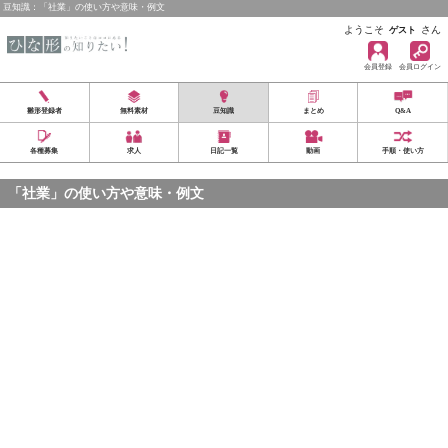
豆知識：「社業」の使い方や意味・例文
ようこそ
さん
ゲスト
会員登録
会員ログイン
雛形登録者
無料素材
豆知識
まとめ
Q&A
各種募集
求人
日記一覧
動画
手順・使い方
「社業」の使い方や意味・例文