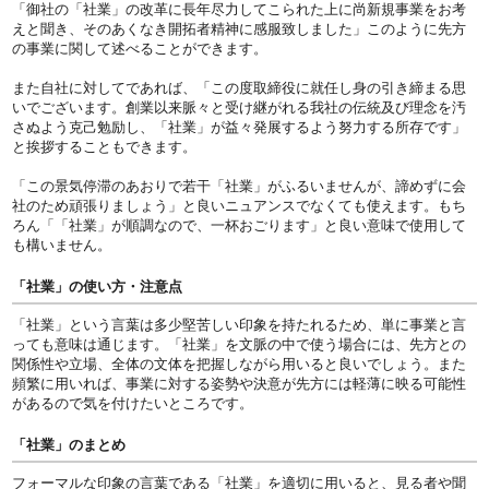
「御社の「社業」の改革に長年尽力してこられた上に尚新規事業をお考
えと聞き、そのあくなき開拓者精神に感服致しました」このように先方
の事業に関して述べることができます。
また自社に対してであれば、「この度取締役に就任し身の引き締まる思
いでございます。創業以来脈々と受け継がれる我社の伝統及び理念を汚
さぬよう克己勉励し、「社業」が益々発展するよう努力する所存です」
と挨拶することもできます。
「この景気停滞のあおりで若干「社業」がふるいませんが、諦めずに会
社のため頑張りましょう」と良いニュアンスでなくても使えます。もち
ろん「「社業」が順調なので、一杯おごります」と良い意味で使用して
も構いません。
「社業」の使い方・注意点
「社業」という言葉は多少堅苦しい印象を持たれるため、単に事業と言
っても意味は通じます。「社業」を文脈の中で使う場合には、先方との
関係性や立場、全体の文体を把握しながら用いると良いでしょう。また
頻繁に用いれば、事業に対する姿勢や決意が先方には軽薄に映る可能性
があるので気を付けたいところです。
「社業」のまとめ
フォーマルな印象の言葉である「社業」を適切に用いると、見る者や聞