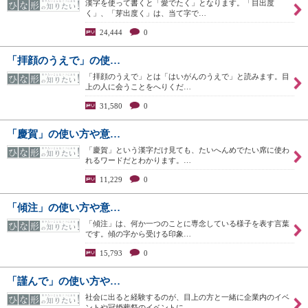
漢字を使って書くと「愛でたく」となります。「目出度
く」、「芽出度く」は、当て字で…
24,444
0
「拝顔のうえで」の使…
「拝顔のうえで」とは「はいがんのうえで」と読みます。目
上の人に会うことをへりくだ…
31,580
0
「慶賀」の使い方や意…
「慶賀」という漢字だけ見ても、たいへんめでたい席に使わ
れるワードだとわかります。…
11,229
0
「傾注」の使い方や意…
「傾注」は、何か一つのことに専念している様子を表す言葉
です。傾の字から受ける印象…
15,793
0
「謹んで」の使い方や…
社会に出ると経験するのが、目上の方と一緒に企業内のイベ
ントや冠婚葬祭のイベントに…