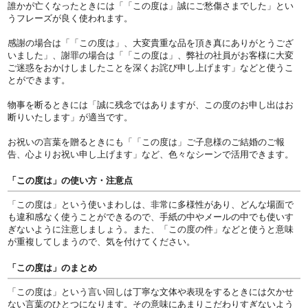
誰かが亡くなったときには「「この度は」誠にご愁傷さまでした」とい
うフレーズが良く使われます。
感謝の場合は「「この度は」、大変貴重な品を頂き真にありがとうござ
いました」、謝罪の場合は「「この度は」、弊社の社員がお客様に大変
ご迷惑をおかけしましたことを深くお詫び申し上げます」などと使うこ
とができます。
物事を断るときには「誠に残念ではありますが、この度のお申し出はお
断りいたします」が適当です。
お祝いの言葉を贈るときにも「「この度は」ご子息様のご結婚のご報
告、心よりお祝い申し上げます」など、色々なシーンで活用できます。
「この度は」の使い方・注意点
「この度は」という使いまわしは、非常に多様性があり、どんな場面で
も違和感なく使うことができるので、手紙の中やメールの中でも使いす
ぎないように注意しましょう。また、「この度の件」などと使うと意味
が重複してしまうので、気を付けてください。
「この度は」のまとめ
「この度は」という言い回しは丁寧な文体や表現をするときには欠かせ
ない言葉のひとつになります。その意味にあまりこだわりすぎないよう