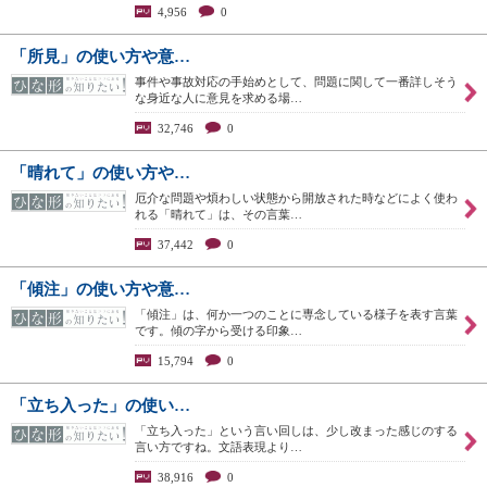
4,956
0
「所見」の使い方や意…
事件や事故対応の手始めとして、問題に関して一番詳しそう
な身近な人に意見を求める場…
32,746
0
「晴れて」の使い方や…
厄介な問題や煩わしい状態から開放された時などによく使わ
れる「晴れて」は、その言葉…
37,442
0
「傾注」の使い方や意…
「傾注」は、何か一つのことに専念している様子を表す言葉
です。傾の字から受ける印象…
15,794
0
「立ち入った」の使い…
「立ち入った」という言い回しは、少し改まった感じのする
言い方ですね。文語表現より…
38,916
0