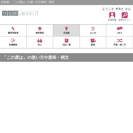
豆知識：「この度は」の使い方や意味・例文
ようこそ
さん
ゲスト
会員登録
会員ログイン
雛形登録者
無料素材
豆知識
まとめ
Q&A
各種募集
求人
日記一覧
動画
手順・使い方
「この度は」の使い方や意味・例文