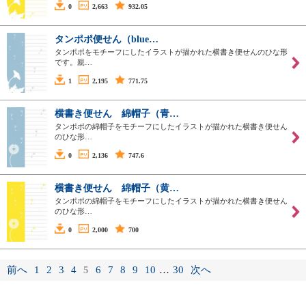
0
2,663
932.05
タンポポ便せん（blue…
タンポポをモチーフにしたイラストが描かれた横書き便せんのひな形
です。親…
1
2,195
771.75
横書き便せん 綿帽子（青…
タンポポの綿帽子をモチーフにしたイラストが描かれた横書き便せん
のひな形…
0
2,136
747.6
横書き便せん 綿帽子（黄…
タンポポの綿帽子をモチーフにしたイラストが描かれた横書き便せん
のひな形…
0
2,000
700
前へ
1
2
3
4
5
6
7
8
9
10
…
30
次へ