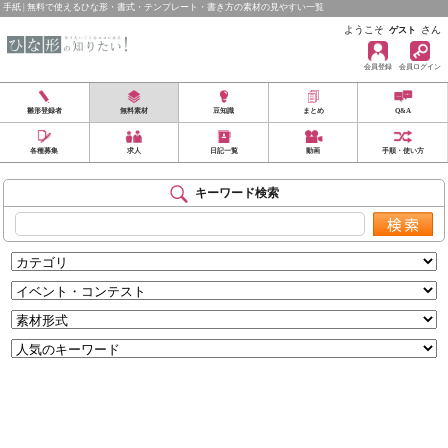
手紙 | 無料で使えるひな形・書式・テンプレート・書き方の素材の見やすい一覧
ようこそ
さん
ゲスト
会員登録
会員ログイン
雛形登録者
無料素材
豆知識
まとめ
Q&A
各種募集
求人
日記一覧
動画
手順・使い方
キーワード検索