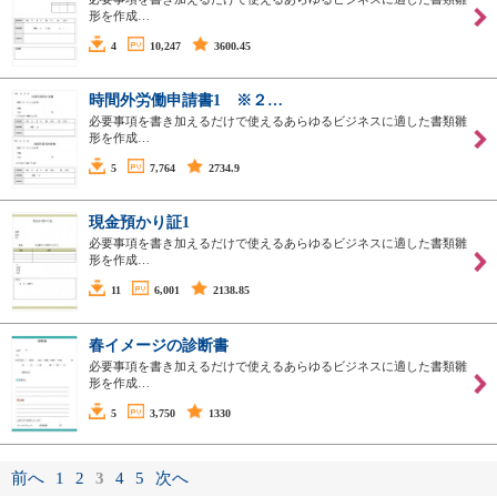
形を作成…
4
10,247
3600.45
時間外労働申請書1 ※２…
必要事項を書き加えるだけで使えるあらゆるビジネスに適した書類雛
形を作成…
5
7,764
2734.9
現金預かり証1
必要事項を書き加えるだけで使えるあらゆるビジネスに適した書類雛
形を作成…
11
6,001
2138.85
春イメージの診断書
必要事項を書き加えるだけで使えるあらゆるビジネスに適した書類雛
形を作成…
5
3,750
1330
前へ
1
2
3
4
5
次へ