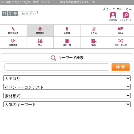
A4 | 無料で使えるひな形・書式・テンプレート・書き方の素材の見やすい一覧
ようこそ
さん
ゲスト
会員登録
会員ログイン
雛形登録者
無料素材
豆知識
まとめ
Q&A
各種募集
求人
日記一覧
動画
手順・使い方
キーワード検索