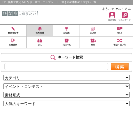
干支 | 無料で使えるひな形・書式・テンプレート・書き方の素材の見やすい一覧
ようこそ
さん
ゲスト
会員登録
会員ログイン
雛形登録者
無料素材
豆知識
まとめ
Q&A
各種募集
求人
日記一覧
動画
手順・使い方
キーワード検索