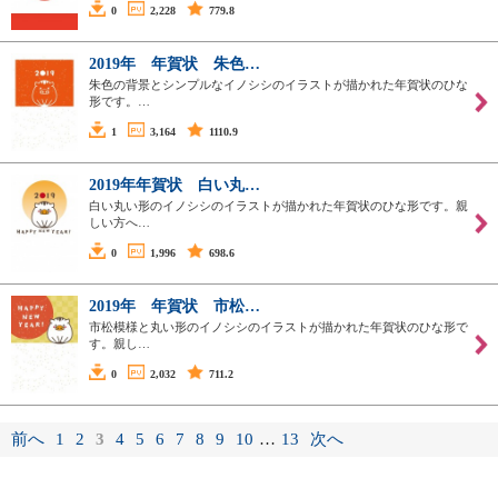
0
2,228
779.8
2019年 年賀状 朱色…
朱色の背景とシンプルなイノシシのイラストが描かれた年賀状のひな
形です。…
1
3,164
1110.9
2019年年賀状 白い丸…
白い丸い形のイノシシのイラストが描かれた年賀状のひな形です。親
しい方へ…
0
1,996
698.6
2019年 年賀状 市松…
市松模様と丸い形のイノシシのイラストが描かれた年賀状のひな形で
す。親し…
0
2,032
711.2
前へ
1
2
3
4
5
6
7
8
9
10
…
13
次へ