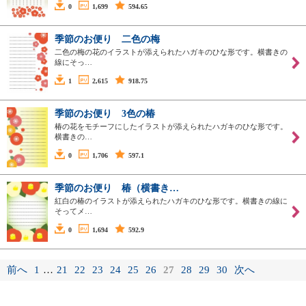
0
1,699
594.65
季節のお便り 二色の梅
二色の梅の花のイラストが添えられたハガキのひな形です。横書きの
線にそっ…
1
2,615
918.75
季節のお便り 3色の椿
椿の花をモチーフにしたイラストが添えられたハガキのひな形です。
横書きの…
0
1,706
597.1
季節のお便り 椿（横書き…
紅白の椿のイラストが添えられたハガキのひな形です。横書きの線に
そってメ…
0
1,694
592.9
前へ
1
…
21
22
23
24
25
26
27
28
29
30
次へ