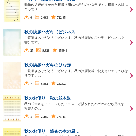
動物の足跡が描かれた横書き用のハガキのひな形です。横書きの線に
そってメ…
0
2,063
722.05
秋の挨拶ハガキ（ビジネス…
ご覧頂きありがとうございます。秋の挨拶状のひな形（ビジネス文
書）です。…
27
9,928
3569.3
秋の挨拶ハガキのひな形
ご覧頂きありがとうございます。秋の挨拶状等で使えるハガキのひな
形です。…
7
6,582
2328.2
秋のお便り 秋の並木道
秋の並木道をイメージしたイラストが描かれたハガキのひな形です。
横書きの…
1
2,205
775.25
秋のお便り 銀杏の木の風…