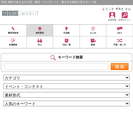
手紙 | 無料で使えるひな形・書式・テンプレート・書き方の素材の見やすい一覧
ようこそ
さん
ゲスト
会員登録
会員ログイン
雛形登録者
無料素材
豆知識
まとめ
Q&A
各種募集
求人
日記一覧
動画
手順・使い方
キーワード検索