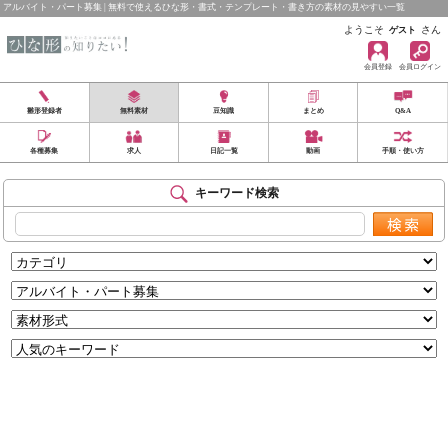
アルバイト・パート募集 | 無料で使えるひな形・書式・テンプレート・書き方の素材の見やすい一覧
ようこそ
さん
ゲスト
会員登録
会員ログイン
雛形登録者
無料素材
豆知識
まとめ
Q&A
各種募集
求人
日記一覧
動画
手順・使い方
キーワード検索