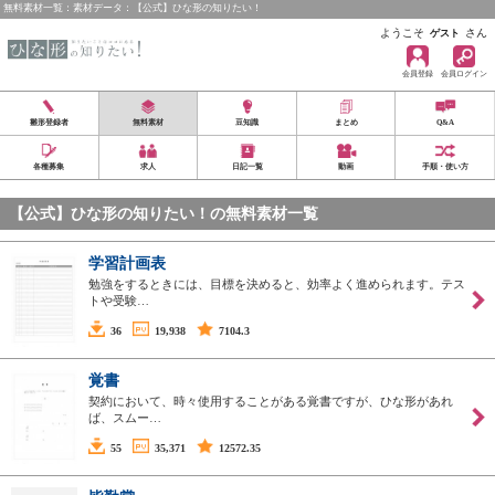
無料素材一覧：素材データ：【公式】ひな形の知りたい！
ようこそ
さん
ゲスト
会員登録
会員ログイン
雛形登録者
無料素材
豆知識
まとめ
Q&A
各種募集
求人
日記一覧
動画
手順・使い方
【公式】ひな形の知りたい！の無料素材一覧
学習計画表
勉強をするときには、目標を決めると、効率よく進められます。テス
トや受験…
36
19,938
7104.3
覚書
契約において、時々使用することがある覚書ですが、ひな形があれ
ば、スムー…
55
35,371
12572.35