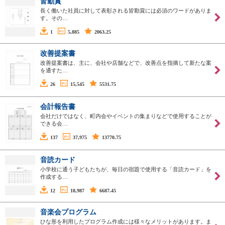
皆勤賞
長く働いた社員に対して表彰される皆勤賞には必須のワードがありま
す。その…
1
5,885
2063.25
改善提案書
改善提案書は、主に、会社や店舗などで、改善点を指摘して新たな案
を通すた…
26
15,545
5531.75
会計報告書
会社だけではなく、町内会やイベントの集まりなどで使用することが
できる会…
137
37,975
13770.75
音読カード
小学校に通う子どもたちが、毎日の宿題で使用する「音読カード」を
作成する…
12
18,987
6687.45
音楽会プログラム
ひな形を利用したプログラム作成には様々なメリットがあります。ま