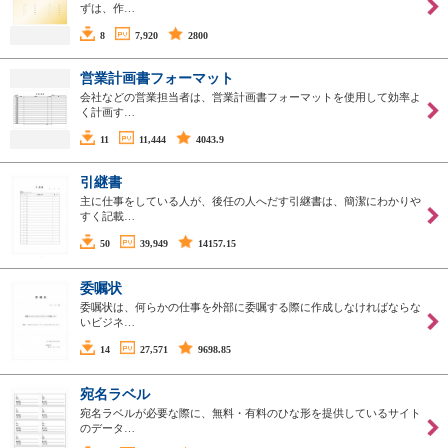
ずは、作…
8
7,920
2800
営業計画書フォーマット
会社などの営業担当者は、営業計画書フォーマットを使用して効率よ
く計画す…
11
11,444
4043.9
引継書
主に仕事をしている人が、後任の人へだす引継書は、簡潔にわかりや
すく記載…
50
39,949
14157.15
委嘱状
委嘱状は、何らかの仕事を外部に委嘱する際に作成しなければならな
いビジネ…
14
27,571
9698.85
宛名ラベル
宛名ラベルが必要な際に、無料・有料のひな形を提供しているサイト
のデータ…