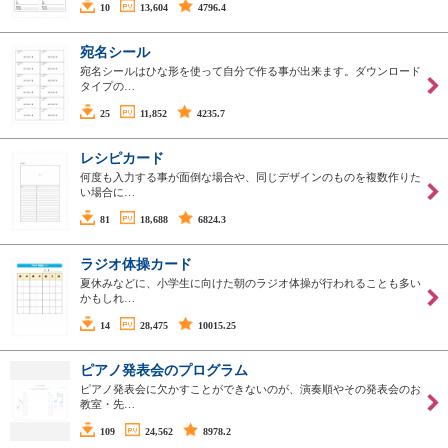
10
13,604
4796.4
宛名シール
宛名シールはひな形を使って自分で作る事が出来ます。ダウンロード
タイプの…
25
11,852
4235.7
レシピカード
何度も入力する事が面倒な場合や、同じデザインのものを複数作りた
い場合に…
81
18,688
6824.3
ラジオ体操カード
夏休みなどに、小学生に向けた朝のラジオ体操が行われることも多い
かもしれ…
14
28,475
10015.25
ピアノ発表会のプログラム
ピアノ発表会に欠かすことができないのが、演奏順やその発表会のお
教室・先…
109
24,562
8978.2