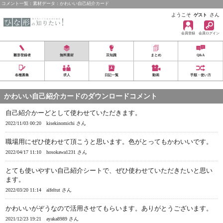
コメント一覧：素材データ：かわいい自己紹介カード
ようこそ
さん
ゲスト
会員登録
会員ログイン
雛形登録者
無料素材
豆知識
まとめ
Q&A
各種募集
求人
日記一覧
動画
手順・使い方
かわいい自己紹介カードのダウンロードコメント
自己紹介かーどとして使わせていただきます。
2022/11/03 00:20
kisekinomichi さん
職場用にぜひ使わせて頂こうと思います。色がとってもかわいいです。
2022/04/17 11:10
hosokawa1231 さん
とても使いやすい自己紹介シートで、ぜひ使わせていただきたいと思い
ます。
2022/03/20 11:14
alfeltut さん
かわいいがぞうなので活用させてもらいます。ありがとうございます。
2021/12/23 19:21
ayaka8989 さん