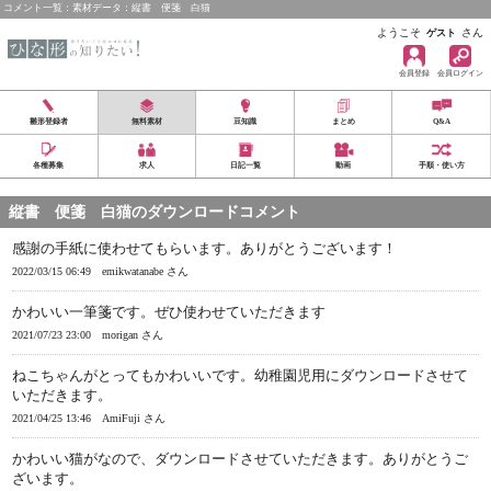
コメント一覧：素材データ：縦書 便箋 白猫
ようこそ
さん
ゲスト
会員登録
会員ログイン
雛形登録者
無料素材
豆知識
まとめ
Q&A
各種募集
求人
日記一覧
動画
手順・使い方
縦書 便箋 白猫のダウンロードコメント
感謝の手紙に使わせてもらいます。ありがとうございます！
2022/03/15 06:49
emikwatanabe さん
かわいい一筆箋です。ぜひ使わせていただきます
2021/07/23 23:00
morigan さん
ねこちゃんがとってもかわいいです。幼稚園児用にダウンロードさせて
いただきます。
2021/04/25 13:46
AmiFuji さん
かわいい猫がなので、ダウンロードさせていただきます。ありがとうご
ざいます。