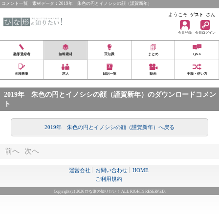
コメント一覧：素材データ：2019年 朱色の円とイノシシの顔（謹賀新年）
ようこそ
さん
ゲスト
会員登録
会員ログイン
雛形登録者
無料素材
豆知識
まとめ
Q&A
各種募集
求人
日記一覧
動画
手順・使い方
2019年 朱色の円とイノシシの顔（謹賀新年）のダウンロードコメン
ト
2019年 朱色の円とイノシシの顔（謹賀新年）へ戻る
前へ
次へ
運営会社
お問い合わせ
HOME
ご利用規約
Copyright (c) 2026 ひな形の知りたい！ ALL RIGHTS RESERVED.