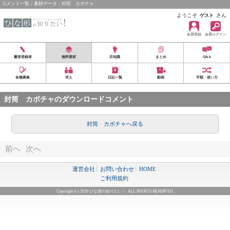
コメント一覧：素材データ：封筒 カボチャ
ようこそ
さん
ゲスト
会員登録
会員ログイン
雛形登録者
無料素材
豆知識
まとめ
Q&A
各種募集
求人
日記一覧
動画
手順・使い方
封筒 カボチャのダウンロードコメント
封筒 カボチャへ戻る
前へ
次へ
運営会社
お問い合わせ
HOME
ご利用規約
Copyright (c) 2026 ひな形の知りたい！ ALL RIGHTS RESERVED.