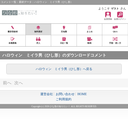
コメント一覧：素材データ：ハロウィン ミイラ男（ひし形）
ようこそ
さん
ゲスト
会員登録
会員ログイン
雛形登録者
無料素材
豆知識
まとめ
Q&A
各種募集
求人
日記一覧
動画
手順・使い方
ハロウィン ミイラ男（ひし形）のダウンロードコメント
ハロウィン ミイラ男（ひし形）へ戻る
前へ
次へ
運営会社
お問い合わせ
HOME
ご利用規約
Copyright (c) 2026 ひな形の知りたい！ ALL RIGHTS RESERVED.