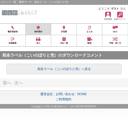
コメント一覧：素材データ：宛名ラベル（こいのぼりと兜）
ようこそ
さん
ゲスト
会員登録
会員ログイン
雛形登録者
無料素材
豆知識
まとめ
Q&A
各種募集
求人
日記一覧
動画
手順・使い方
宛名ラベル（こいのぼりと兜）のダウンロードコメント
宛名ラベル（こいのぼりと兜）へ戻る
前へ
次へ
運営会社
お問い合わせ
HOME
ご利用規約
Copyright (c) 2026 ひな形の知りたい！ ALL RIGHTS RESERVED.