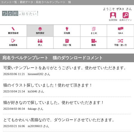
コメント一覧：素材データ：宛名ラベルテンプレート 猫
ようこそ
さん
ゲスト
会員登録
会員ログイン
雛形登録者
無料素材
豆知識
まとめ
Q&A
各種募集
求人
日記一覧
動画
手順・使い方
宛名ラベルテンプレート 猫のダウンロードコメント
可愛いテンプレートをありがとうございます。使わせていただきます。
2026/03/06 11:21
hiroreen0202 さん
猫のイラスト探していました！使わせて頂きます！
2023/10/04 21:54
kii5646 さん
猫が好きなので探していました。使わせていただきます！
2023/04/03 00:34
fukiage さん
とてもかわいい黒猫なので、ダウンロードさせていただきます。
2023/03/21 16:06
m20190613 さん