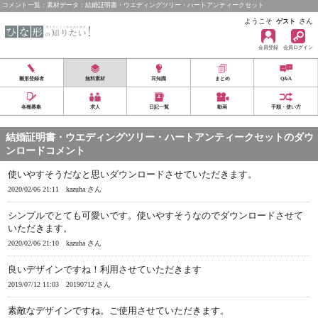
コメント一覧：素材データ：結婚証明書・ウエディングツリー・ハートアンティークセット
ようこそ
さん
ゲスト
会員登録
会員ログイン
雛形登録者
無料素材
豆知識
まとめ
Q&A
各種募集
求人
日記一覧
動画
手順・使い方
結婚証明書・ウエディングツリー・ハートアンティークセットのダウ
ンロードコメント
使いやすそうだなと思いダウンロードさせていただきます。
2020/02/06 21:11
kazuha さん
シンプルでとても可愛いです。使いやすそうなのでダウンロードさせて
いただきます。
2020/02/06 21:10
kazuha さん
良いデザインですね！利用させていただきます
2019/07/12 11:03
20190712 さん
素敵なデザインですね。ご使用させていただきます。