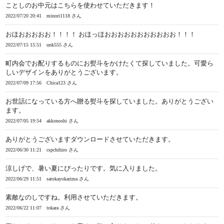
ことしのお中元はこちらを使わせていただきます！
2022/07/20 20:41
minori1118 さん
おほおおおおお！！！！ おほっほおおおおおおおおおおお！！！
2022/07/15 15:51
unk555 さん
町内会でお配りするものにお熨斗をかけたくて探していました。可愛ら
しいデザインをありがとうございます。
2022/07/09 17:56
Chica123 さん
お世話になっている方へ贈る熨斗を探していました。ありがとうござい
ます。
2022/07/05 19:54
akkonoshi さん
ありがとうございますダウンロードさせていただきます。
2022/06/30 11:21
cspchihiro さん
涼しげで、暑い夏にぴったりです。気に入りました。
2022/06/29 11:51
satokayokarima さん
素敵なのしですね。利用させていただきます。
2022/06/22 11:07
tokara さん