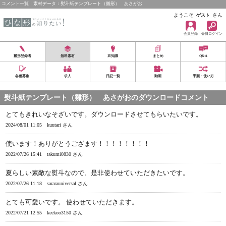
コメント一覧：素材データ：熨斗紙テンプレート（雛形） あさがお
ようこそ
さん
ゲスト
会員登録
会員ログイン
雛形登録者
無料素材
豆知識
まとめ
Q&A
各種募集
求人
日記一覧
動画
手順・使い方
熨斗紙テンプレート（雛形） あさがおのダウンロードコメント
とてもきれいなそざいです。ダウンロードさせてもらいたいです。
2024/08/01 11:05
kuutari さん
使います！ありがとうござます！！！！！！！！
2022/07/26 15:41
takumi0830 さん
夏らしい素敵な熨斗なので、是非使わせていただきたいです。
2022/07/26 11:18
sararauniversal さん
とても可愛いです。 使わせていただきます。
2022/07/21 12:55
keekoo3150 さん