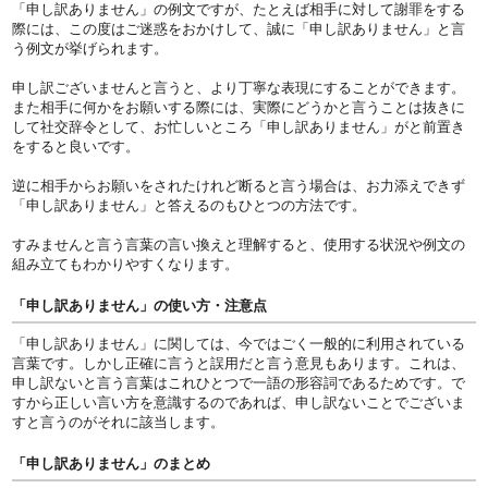
「申し訳ありません」の例文ですが、たとえば相手に対して謝罪をする
際には、この度はご迷惑をおかけして、誠に「申し訳ありません」と言
う例文が挙げられます。
申し訳ございませんと言うと、より丁寧な表現にすることができます。
また相手に何かをお願いする際には、実際にどうかと言うことは抜きに
して社交辞令として、お忙しいところ「申し訳ありません」がと前置き
をすると良いです。
逆に相手からお願いをされたけれど断ると言う場合は、お力添えできず
「申し訳ありません」と答えるのもひとつの方法です。
すみませんと言う言葉の言い換えと理解すると、使用する状況や例文の
組み立てもわかりやすくなります。
「申し訳ありません」の使い方・注意点
「申し訳ありません」に関しては、今ではごく一般的に利用されている
言葉です。しかし正確に言うと誤用だと言う意見もあります。これは、
申し訳ないと言う言葉はこれひとつで一語の形容詞であるためです。で
すから正しい言い方を意識するのであれば、申し訳ないことでございま
すと言うのがそれに該当します。
「申し訳ありません」のまとめ