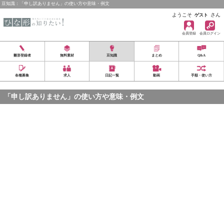
豆知識：「申し訳ありません」の使い方や意味・例文
ようこそ
さん
ゲスト
会員登録
会員ログイン
雛形登録者
無料素材
豆知識
まとめ
Q&A
各種募集
求人
日記一覧
動画
手順・使い方
「申し訳ありません」の使い方や意味・例文