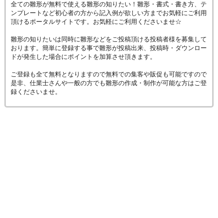
全ての雛形が無料で使える雛形の知りたい！雛形・書式・書き方、テ
ンプレートなど初心者の方から記入例が欲しい方までお気軽にご利用
頂けるポータルサイトです。お気軽にご利用くださいませ☆
雛形の知りたいは同時に雛形などをご投稿頂ける投稿者様を募集して
おります。簡単に登録する事で雛形が投稿出来、投稿時・ダウンロー
ドが発生した場合にポイントを加算させ頂きます。
ご登録も全て無料となりますので無料での集客や販促も可能ですので
是非、仕業士さんや一般の方でも雛形の作成・制作が可能な方はご登
録くださいませ。