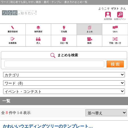
ワード | 初心者でも探しやすい雛形・書式・テンプレ・書き方のまとめ一覧
ようこそ
さん
ゲスト
会員登録
会員ログイン
雛形登録者
無料素材
豆知識
まとめ
Q&A
各種募集
求人
日記一覧
動画
手順・使い方
まとめを検索
一覧
8
全
件中 1-8 表示
かわいいウエディングツリーのテンプレート…