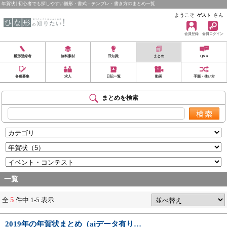
年賀状 | 初心者でも探しやすい雛形・書式・テンプレ・書き方のまとめ一覧
ようこそ
さん
ゲスト
会員登録
会員ログイン
雛形登録者
無料素材
豆知識
まとめ
Q&A
各種募集
求人
日記一覧
動画
手順・使い方
まとめを検索
一覧
5
全
件中 1-5 表示
2019年の年賀状まとめ（aiデータ有り…