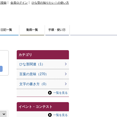
様登録
会員ログイン
ひな型の知りたい！の使い方
カテゴリ
ひな形関連（1）
言葉の意味（270）
文字の書き方（0）
一覧を見る
イベント・コンテスト
一覧を見る