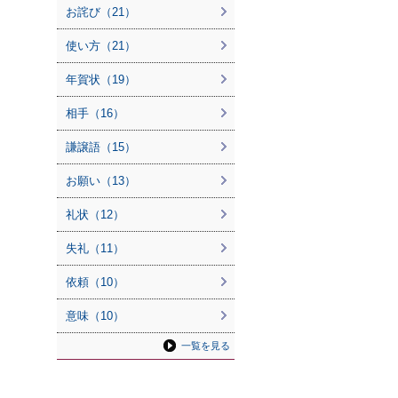
お詫び（21）
使い方（21）
年賀状（19）
相手（16）
謙譲語（15）
お願い（13）
礼状（12）
失礼（11）
依頼（10）
意味（10）
一覧を見る