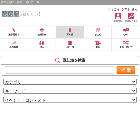
貴公 | 意味・例文・使い方一覧
ようこそ
さん
ゲスト
会員登録
会員ログイン
雛形登録者
無料素材
豆知識
まとめ
Q&A
各種募集
求人
日記一覧
動画
手順・使い方
豆知識を検索