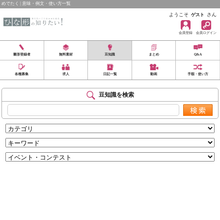
めでたく | 意味・例文・使い方一覧
ようこそ
さん
ゲスト
会員登録
会員ログイン
雛形登録者
無料素材
豆知識
まとめ
Q&A
各種募集
求人
日記一覧
動画
手順・使い方
豆知識を検索