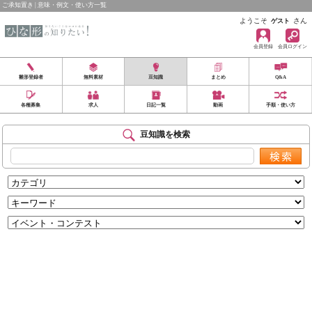
ご承知置き | 意味・例文・使い方一覧
ようこそ
さん
ゲスト
会員登録
会員ログイン
雛形登録者
無料素材
豆知識
まとめ
Q&A
各種募集
求人
日記一覧
動画
手順・使い方
豆知識を検索