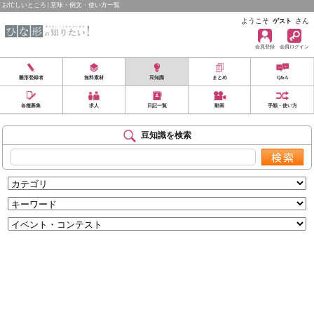
お忙しいところ | 意味・例文・使い方一覧
ようこそ
さん
ゲスト
会員登録
会員ログイン
雛形登録者
無料素材
豆知識
まとめ
Q&A
各種募集
求人
日記一覧
動画
手順・使い方
豆知識を検索