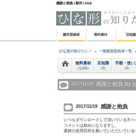
感謝と抱負 | 新作 | hick
ひな形の知りたい！
一般雛形投稿者一覧
無料素材
豆知識
手順・使い
（1,035）
（0）
（0）
2017/11/19
感謝と抱負 By
h
2017/11/19
感謝と抱負
いつもダウンロードして頂いている方々
コメントは励みになりますし、
素材の使用目的を書いていただいている