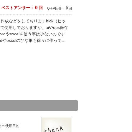
0
ベストアンサー：
回
0
Q＆A回答：
回
成などをしておりますhick（ヒッ
をメインで使用しておりますが、aiやeps保存
dやexcelを使う事は少ないのです
ordやexcelのひな形も徐々に作って…
材の使用目的