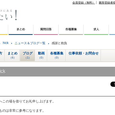
会員登録（無料）
雛形登録者
hick
ニュース＆ブログ一覧
感謝と抱負
方
まとめ
ブログ
動画
各種募集
仕事依頼・お問合せ
（6）
（1）
（0）
（0）
ick
へこの場を借りてお礼申し上げます。
ものは非常に参考になります。