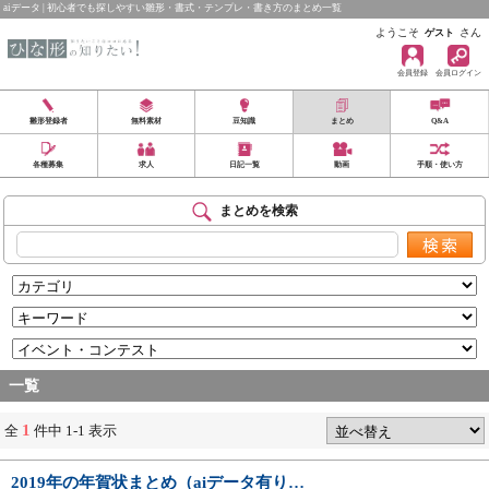
aiデータ | 初心者でも探しやすい雛形・書式・テンプレ・書き方のまとめ一覧
ようこそ
さん
ゲスト
会員登録
会員ログイン
雛形登録者
無料素材
豆知識
まとめ
Q&A
各種募集
求人
日記一覧
動画
手順・使い方
まとめを検索
一覧
1
全
件中 1-1 表示
2019年の年賀状まとめ（aiデータ有り…