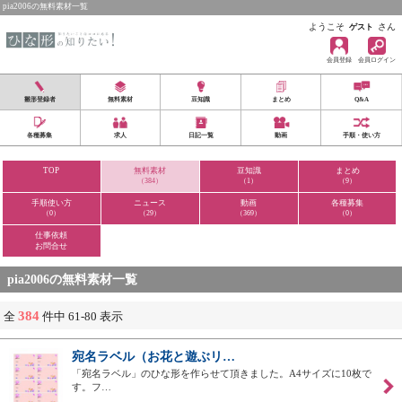
pia2006の無料素材一覧
ようこそ
さん
ゲスト
会員登録
会員ログイン
雛形登録者
無料素材
豆知識
まとめ
Q&A
各種募集
求人
日記一覧
動画
手順・使い方
TOP
無料素材
豆知識
まとめ
（384）
（1）
（9）
手順使い方
ニュース
動画
各種募集
（0）
（29）
（369）
（0）
仕事依頼
お問合せ
pia2006の無料素材一覧
384
全
件中 61-80 表示
宛名ラベル（お花と遊ぶリ…
「宛名ラベル」のひな形を作らせて頂きました。A4サイズに10枚で
す。フ…