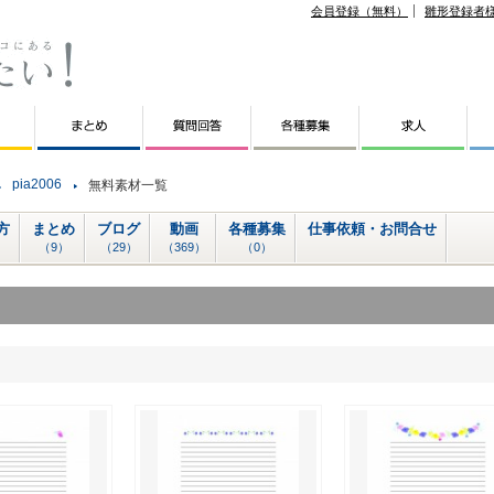
会員登録（無料）
雛形登録者
pia2006
無料素材一覧
方
まとめ
ブログ
動画
各種募集
仕事依頼・お問合せ
（9）
（29）
（369）
（0）