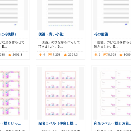
隅に花模様）
便箋（青い小花）
花の便箋
ひな形を作らせて
「便箋」のひな形を作らせて
「便箋」のひな形を作ら
。B…
頂きました。B…
頂きました。B…
,688
2001.3
4
7,258
2554.3
6
8,768
3089
ル（蝶といっ…
宛名ラベル（仲良し蝶…
宛名ラベル（蝶とお花