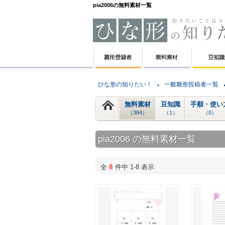
pia2006の無料素材一覧
ひな形の知りたい！
一般雛形投稿者一覧
無料素材
豆知識
手順・使い
（384）
（1）
（0）
pia2006 の無料素材一覧
8
全
件中 1-8 表示