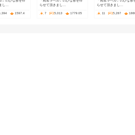
ル」のひな形を作
「宛名ラベル」のひな形を作
「宛名ラベル」のひな形
まし…
らせて頂きまし…
らせて頂きまし…
4,394
1597.4
7
5,013
1779.05
11
5,287
188