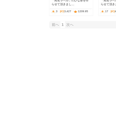
「宛名ラベル」のひな形を作
「宛名ラベ
らせて頂きまし…
らせて頂き
3
3,427
1209.95
17
前へ
1
次へ