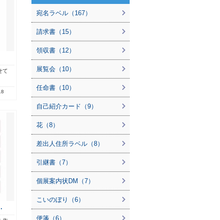
宛名ラベル（167）
請求書（15）
領収書（12）
展覧会（10）
せて
任命書（10）
.8
自己紹介カード（9）
花（8）
差出人住所ラベル（8）
引継書（7）
個展案内状DM（7）
こいのぼり（6）
…
便箋（6）