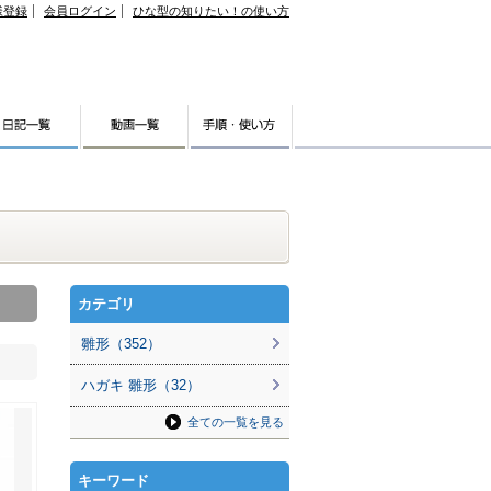
様登録
会員ログイン
ひな型の知りたい！の使い方
カテゴリ
雛形（352）
ハガキ 雛形（32）
全ての一覧を見る
キーワード