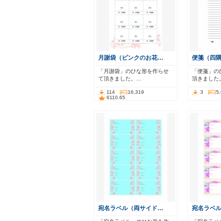
月謝袋（ピンクのお花…
便箋（四
「月謝袋」のひな形を作らせ
「便箋」の
て頂きました。…
頂きました
114
16,319
3
5
6110.65
宛名ラベル（両サイド…
宛名ラベ