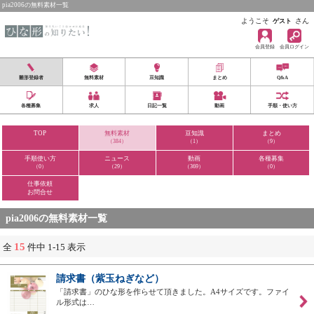
pia2006の無料素材一覧
ようこそ
さん
ゲスト
会員登録
会員ログイン
雛形登録者
無料素材
豆知識
まとめ
Q&A
各種募集
求人
日記一覧
動画
手順・使い方
TOP
無料素材
豆知識
まとめ
（384）
（1）
（9）
手順使い方
ニュース
動画
各種募集
（0）
（29）
（369）
（0）
仕事依頼
お問合せ
pia2006の無料素材一覧
15
全
件中 1-15 表示
請求書（紫玉ねぎなど）
「請求書」のひな形を作らせて頂きました。A4サイズです。ファイ
ル形式は…