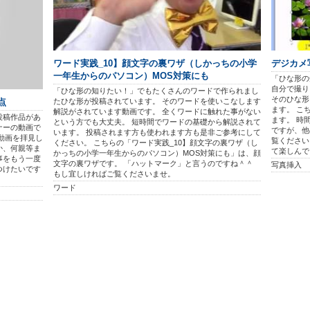
ワード実践_10】顔文字の裏ワザ（しかっちの小学
デジカメ写
一年生からのパソコン）MOS対策にも
「ひな形の
自分で撮り
「ひな形の知りたい！」でもたくさんのワードで作られまし
そのひな形
たひな形が投稿されています。 そのワードを使いこなします
点
ます。 こ
解説がされています動画です。 全くワードに触れた事がない
投稿作品があ
ます。 時
という方でも大丈夫。 短時間でワードの基礎から解説されて
ナーの動画で
ですが、他
います。 投稿されます方も使われます方も是非ご参考にして
動画を拝見し
覧ください
ください。 こちらの「ワード実践_10】顔文字の裏ワザ（し
か、何親等ま
て楽しんで
かっちの小学一年生からのパソコン）MOS対策にも」は、顔
事をもう一度
文字の裏ワザです。 「ハットマーク」と言うのですね＾＾
写真挿入
つけたいです
もし宜しければご覧くださいませ。
ワード