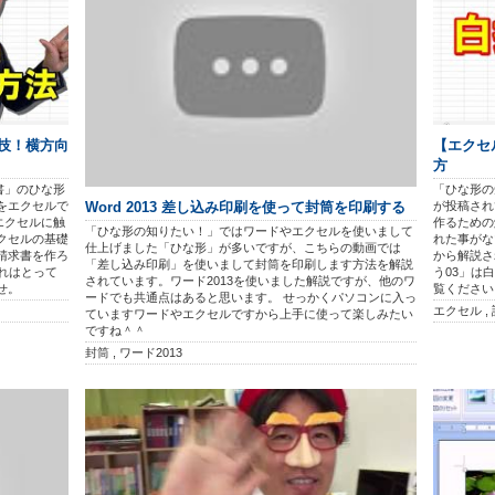
技！横方向
【エクセ
方
書」のひな形
「ひな形の
をエクセルで
が投稿され
Word 2013 差し込み印刷を使って封筒を印刷する
エクセルに触
作るための
「ひな形の知りたい！」ではワードやエクセルを使いまして
クセルの基礎
れた事がな
仕上げました「ひな形」が多いですが、こちらの動画では
請求書を作ろ
から解説さ
「差し込み印刷」を使いまして封筒を印刷します方法を解説
これはとって
う03」は
されています。ワード2013を使いました解説ですが、他のワ
せ。
覧ください
ードでも共通点はあると思います。 せっかくパソコンに入っ
エクセル ,
ていますワードやエクセルですから上手に使って楽しみたい
ですね＾＾
封筒 , ワード2013