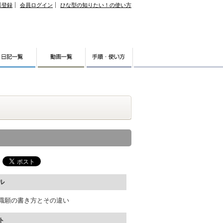
様登録
会員ログイン
ひな型の知りたい！の使い方
ル
職願の書き方とその違い
ト