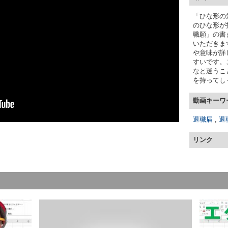
「ひな形の
のひな形が
職願」の書
いただきま
や意味が詳
すいです。
なと迷うこ
を持ってし
動画キーワ
退職届
,
退
リンク