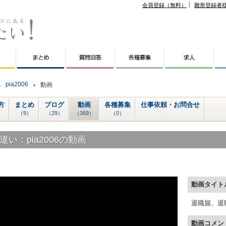
会員登録（無料）
雛形登録者
pia2006
動画
方
まとめ
ブログ
動画
各種募集
仕事依頼・お問合せ
（9）
（29）
（369）
（0）
：pia2006の動画
動画タイト
退職届、退
動画コメン