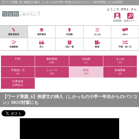
【ワード実践_6】挨拶文の挿入（しかっちの小学一年生からのパソコン）MOS対策にも | pia2006
ようこそ
さん
ゲスト
会員登録
会員ログイン
雛形登録者
無料素材
豆知識
まとめ
Q&A
各種募集
求人
日記一覧
動画
手順・使い方
TOP
無料素材
豆知識
まとめ
（384）
（1）
（9）
手順使い方
ニュース
動画
各種募集
（0）
（29）
（369）
（0）
仕事依頼
お問合せ
【ワード実践_6】挨拶文の挿入（しかっちの小学一年生からのパソコ
ン）MOS対策にも