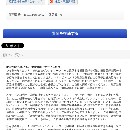
雛形登録者
を探すならコチラ
違反・不適切報告
質問日時：2019/12/09 00:12
回答数：0
質問を投稿する
前へ
次へ
■ひな形の知りたい！免責事項・サービス利用
ひな形の知りたい！（株式会社ヴァンクリーフ）がご提供する雛形登録者相談、雛形登録者間の情
報交換のサービスは雛形登録者に関する情報の提供を目的とし、ご相談やご依頼またはこれに準ず
る行為を提供するものではありません。本サービスにおける雛形登録者による回答は解決行為では
ありません。利用者はこれらを十分認識したうえで、自己の責任において本サービスを利用し、雛
形登録者機関でのご相談やご依頼が必要かどうかなど、ご自身の判断で行ってください。雛形登録
者事務所へ訪問する際も、ご相談内容などを、担当の雛形登録者にご確認ください。
本サービスの利用、質問に対する回答やコメントにより、何らかの不都合、不利益が発生した場
合、また、損害を被った場合でも「ひな形の知りたい！（株式会社ヴァンクリーフ）」はその一切
の責任を負いませんのであらかじめご了承の上ご利用くださいませ。ひな形の知りたい！（株式会
社ヴァンクリーフ）が提供する「雛形登録者、雛形登録者事務所が配信するブログ、雛形登録者相
談、雛形登録者間の情報交換のサービス」は投稿者の主観に基づくものであり、その内容の真偽、
適格性、正確性について株式会社ヴァンクリーフが保証するものではありません。ご利用者様は自
己の責任において「雛形登録者、雛形登録者事務所が配信するブログ、雛形登録者相談、雛形登録
者間の情報交換のサービス」を利用し、ご自身の判断で雛形登録者をお選びください。
ひな形の知りたい！（株式会社ヴァンクリーフ）は回答者、利用者が雛形登録者である事を一定の
基準に従い確認を行っております。雛形登録者である事を保証するものではありません。ひな形の