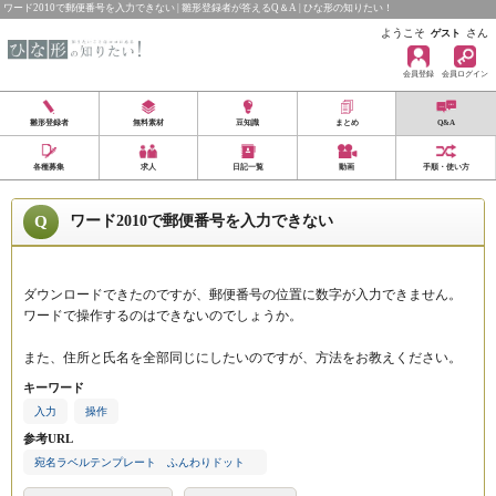
ワード2010で郵便番号を入力できない | 雛形登録者が答えるQ＆A | ひな形の知りたい！
ようこそ
さん
ゲスト
会員登録
会員ログイン
雛形登録者
無料素材
豆知識
まとめ
Q&A
各種募集
求人
日記一覧
動画
手順・使い方
Q
ワード2010で郵便番号を入力できない
回答募集中
ダウンロードできたのですが、郵便番号の位置に数字が入力できません。
ワードで操作するのはできないのでしょうか。
また、住所と氏名を全部同じにしたいのですが、方法をお教えください。
キーワード
入力
操作
参考URL
宛名ラベルテンプレート ふんわりドット