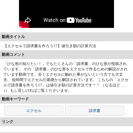
動画タイトル
【エクセルで請求書を作ろう17】値引き額の計算方法
動画コメント
「ひな形の知りたい！」でもたくさんの「請求書」のひな形が投稿され
ています。 その「請求書」のひな形をエクセルで作るための解説がされ
ています動画です。全くエクセルに触れた事がないという方でも大丈
夫。 短時間でエクセルの基礎から解説されています。 こちらの「エクセ
ルで請求書を作ろう17」は値引き額の計算方法です＾＾ （なるほど……
♪） もし宜しければご覧くださいませ。
動画キーワード
エクセル
請求書
リンク