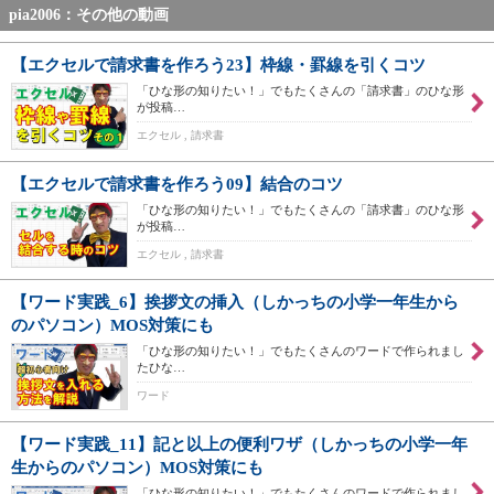
pia2006：その他の動画
【エクセルで請求書を作ろう23】枠線・罫線を引くコツ
「ひな形の知りたい！」でもたくさんの「請求書」のひな形
が投稿…
エクセル , 請求書
【エクセルで請求書を作ろう09】結合のコツ
「ひな形の知りたい！」でもたくさんの「請求書」のひな形
が投稿…
エクセル , 請求書
【ワード実践_6】挨拶文の挿入（しかっちの小学一年生から
のパソコン）MOS対策にも
「ひな形の知りたい！」でもたくさんのワードで作られまし
たひな…
ワード
【ワード実践_11】記と以上の便利ワザ（しかっちの小学一年
生からのパソコン）MOS対策にも
「ひな形の知りたい！」でもたくさんのワードで作られまし