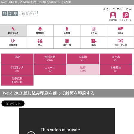
Word 2013 差し込み印刷を使って封筒を印刷する | pia2006
ようこそ
さん
ゲスト
会員登録
会員ログイン
雛形登録者
無料素材
豆知識
まとめ
Q&A
各種募集
求人
日記一覧
動画
手順・使い方
TOP
無料素材
豆知識
まとめ
（384）
（1）
（9）
手順使い方
ニュース
動画
各種募集
（0）
（29）
（369）
（0）
仕事依頼
お問合せ
Word 2013 差し込み印刷を使って封筒を印刷する