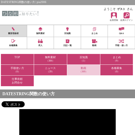
DATESTRING関数の使い方 | pia2006
ようこそ
さん
ゲスト
会員登録
会員ログイン
雛形登録者
無料素材
豆知識
まとめ
Q&A
各種募集
求人
日記一覧
動画
手順・使い方
TOP
無料素材
豆知識
まとめ
（384）
（1）
（9）
手順使い方
ニュース
動画
各種募集
（0）
（29）
（369）
（0）
仕事依頼
お問合せ
DATESTRING関数の使い方