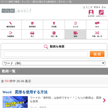
ワード | 無料で雛形・テンプレ・書式の書き方を動画紹介！見やすい一覧
ようこそ
さん
ゲスト
会員登録
会員ログイン
雛形登録者
無料素材
豆知識
まとめ
Q&A
各種募集
求人
日記一覧
動画
手順・使い方
動画を検索
動画一覧
94
全
件中 28-36 表示
Word 図形を使用する方法
ワードの「便利技」は如何ですか＾＾こちらの動画は、図形
を使用…
ワード , 便利技