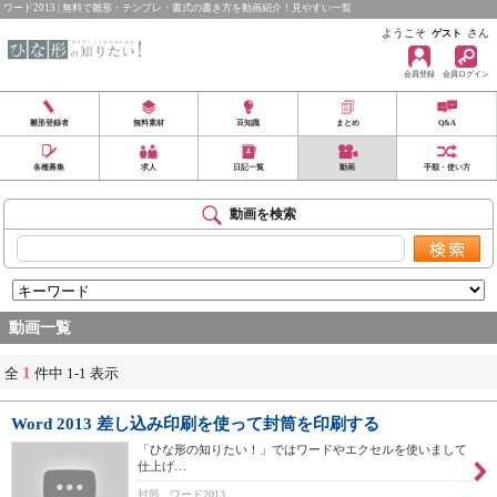
ワード2013 | 無料で雛形・テンプレ・書式の書き方を動画紹介！見やすい一覧
ようこそ
さん
ゲスト
会員登録
会員ログイン
雛形登録者
無料素材
豆知識
まとめ
Q&A
各種募集
求人
日記一覧
動画
手順・使い方
動画を検索
動画一覧
1
全
件中 1-1 表示
Word 2013 差し込み印刷を使って封筒を印刷する
「ひな形の知りたい！」ではワードやエクセルを使いまして
仕上げ…
封筒 , ワード2013